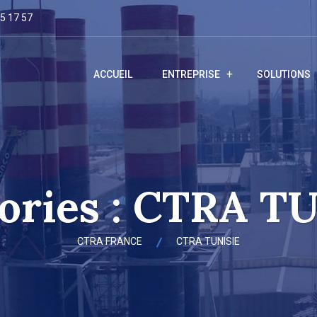
25 17 57
ACCUEIL
ENTREPRISE
SOLUTIONS
ories :
CTRA TU
CTRA FRANCE
CTRA TUNISIE