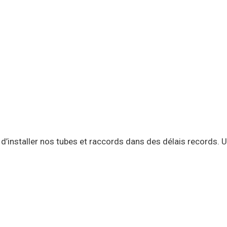
25 17 57
ACCUEIL
ENTREPRISE
SOLUTIONS
’installer nos tubes et raccords dans des délais records. 