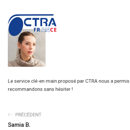
contact@ctrafrance.fr
+33 6 19 15 43 96 / +33 7 89 
Le service clé-en-main proposé par CTRA nous a permis d
recommandons sans hésiter !
PRÉCÉDENT
Samia B.