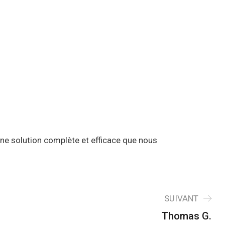
16 Rue Cuvier, 69006 Lyon France
SERVICES
RÉALISATIONS
CONTACT
Une solution complète et efficace que nous
SUIVANT
Thomas G.