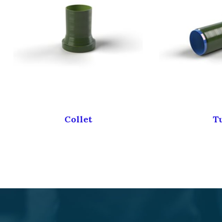
Collet
T