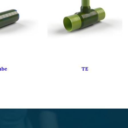
ube
TE